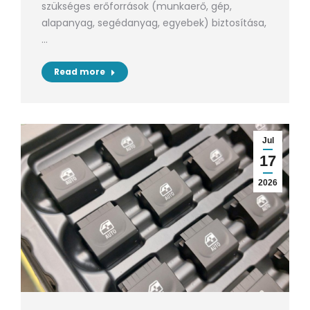
szükséges erőforrások (munkaerő, gép,
alapanyag, segédanyag, egyebek) biztosítása,
…
Read more
Jul
17
2026