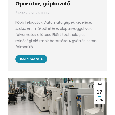
Operátor, gépkezelő
Állások
2026.07.17.
Főbb feladatok: Automata gépek kezelése,
szakszerű működtetése, alapanyaggal való
folyamatos ellátása Előírt technológiai,
minőségi előírások betartása A gyártás során
felmerülő…
Read more
Jul
17
2026