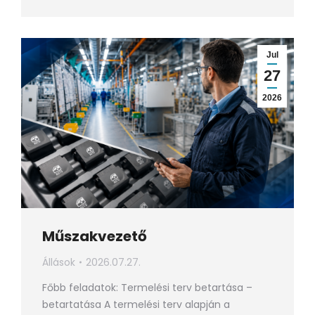
Jul
27
2026
Műszakvezető
Állások
2026.07.27.
Főbb feladatok: Termelési terv betartása –
betartatása A termelési terv alapján a