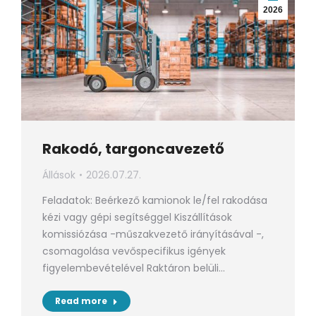
2026
Rakodó, targoncavezető
Állások
2026.07.27.
Feladatok: Beérkező kamionok le/fel rakodása
kézi vagy gépi segítséggel Kiszállítások
komissiózása -műszakvezető irányításával -,
csomagolása vevőspecifikus igények
figyelembevételével Raktáron belüli…
Read more