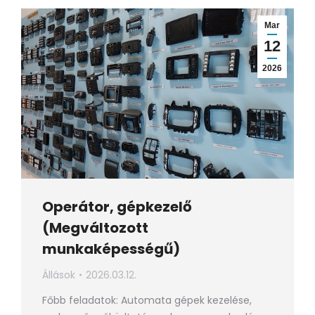
Mar
12
2026
Operátor, gépkezelő
(Megváltozott
munkaképességű)
Állások
2026.03.12.
Főbb feladatok: Automata gépek kezelése,