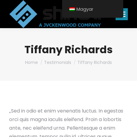
Magyar
Search:
Tiffany Richards
You are here:
Home
Testimonials
Tiffany Richards
„Sed in odio et enim venenatis luctus. In egestas
orci quis magna iaculis eleifend. Proin a lobortis
ante, nec eleifend urna. Pellentesque a enim
elementum, tempor nulla id, ultrices augue.