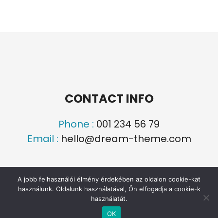
CONTACT INFO
Phone :
001 234 56 79
Email :
hello@dream-theme.com
A jobb felhasználói élmény érdekében az oldalon cookie-kat
használunk. Oldalunk használatával, Ön elfogadja a cookie-k
használatát.
© 2022. Minden jog fenntartva.
+36 46 530 700
shinwa@shinwa.hu
OK